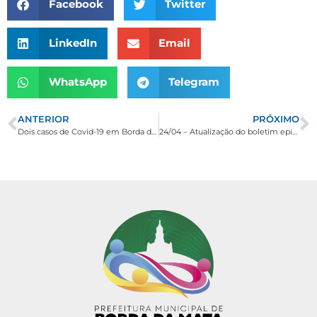
Facebook
Twitter
LinkedIn
Email
WhatsApp
Telegram
ANTERIOR
PRÓXIMO
Dois casos de Covid-19 em Borda da Mata estão curados. Paciente relata tratamento e recuperação
24/04 – Atualização do boletim epidemiológico do coronavírus em Borda da Mata