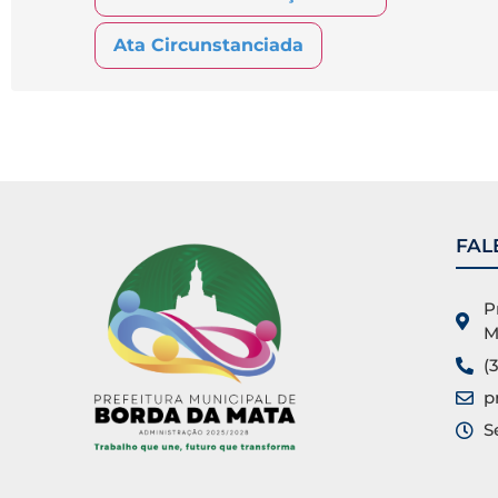
Ata Circunstanciada
FAL
P
M
(
p
S