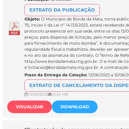
EXTRATO DA PUBLICAÇÃO
Objeto:
O Município de Borda da Mata, torna públic
75, Inciso II da Lei nº 14.133/2023, estará recebendo
protocolo presencial em sua sede, entre os dias 13/
preços, para dispensa de licitação, pelo menor preç
para fornecimento de moto bomba”. A documentação 
regularidade fiscal e trabalhista, deverão ser apre
e no ato da assinatura do contrato. O Termo de Refer
http://www.bordadamata.mg.gov.br. O e-mail de con
é licitacao@bordadamata.mg.gov.br. A contratação se
Prazo da Entrega da Cotação:
13/06/2023 a 15/06/
EXTRATO DE CANCELAMENTO DA DISP
13/06/2023
0,24 MB
VISUALIZAR
DOWNLOAD