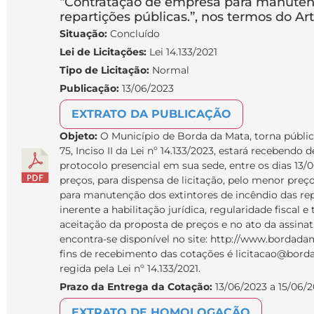
“Contratação de empresa para manutenç
repartições públicas.”, nos termos do Art. 
Situação:
Concluído
Lei de Licitações:
Lei 14.133/2021
Tipo de Licitação:
Normal
Publicação:
13/06/2023
EXTRATO DA PUBLICAÇÃO
Objeto:
O Município de Borda da Mata, torna públic
75, Inciso II da Lei nº 14.133/2023, estará recebendo
protocolo presencial em sua sede, entre os dias 13/
preços, para dispensa de licitação, pelo menor preç
para manutenção dos extintores de incêndio das re
inerente a habilitação jurídica, regularidade fiscal 
aceitação da proposta de preços e no ato da assinat
encontra-se disponível no site: http://www.bordada
fins de recebimento das cotações é licitacao@bord
regida pela Lei nº 14.133/2021.
Prazo da Entrega da Cotação:
13/06/2023 a 15/06/
EXTRATO DE HOMOLOGAÇÃO