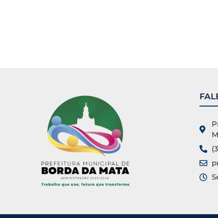
FAL
P
M
(
p
S