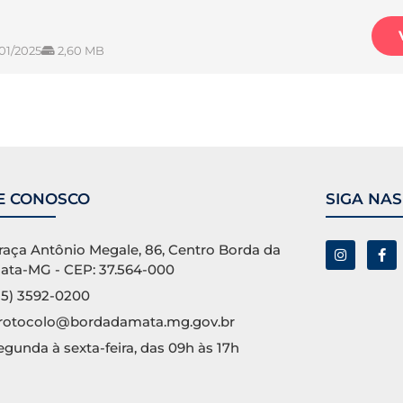
/01/2025
2,60 MB
E CONOSCO
SIGA NAS
raça Antônio Megale, 86, Centro Borda da
ata-MG - CEP: 37.564-000
35) 3592-0200
rotocolo@bordadamata.mg.gov.br
egunda à sexta-feira, das 09h às 17h