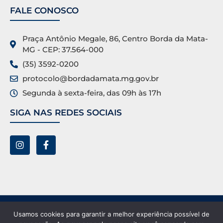
FALE CONOSCO
Praça Antônio Megale, 86, Centro Borda da Mata-
MG - CEP: 37.564-000
(35) 3592-0200
protocolo@bordadamata.mg.gov.br
Segunda à sexta-feira, das 09h às 17h
SIGA NAS REDES SOCIAIS
Prefeitura Municipal de Borda da Mata ©. Todos os
Usamos cookies para garantir a melhor experiência possível de
direitos reservados.