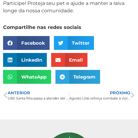
Participe! Proteja seu pet e ajude a manter a raiva
longe da nossa comunidade.
Compartilhe nas redes sociais
Facebook
Twitter
LinkedIn
Email
WhatsApp
Telegram
ANTERIOR
PRÓXIMO
UBS Santa Rita passa a atender até as 20h em todos os dias da semana
Agosto Lilás reforça combate à violência contra a mulher em Borda da Mata