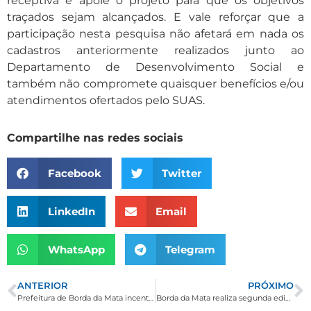
receptiva e apoie o projeto para que os objetivos
traçados sejam alcançados. E vale reforçar que a
participação nesta pesquisa não afetará em nada os
cadastros anteriormente realizados junto ao
Departamento de Desenvolvimento Social e
também não compromete quaisquer benefícios e/ou
atendimentos ofertados pelo SUAS.
Compartilhe nas redes sociais
Facebook
Twitter
LinkedIn
Email
WhatsApp
Telegram
ANTERIOR
PRÓXIMO
Prefeitura de Borda da Mata incentiva esporte com a contratação de treinador em janeiro de 2017
Borda da Mata realiza segunda edição do Festar Gastronômico em janeiro de 2019