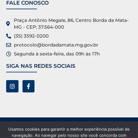
FALE CONOSCO
Praça Antônio Megale, 86, Centro Borda da Mata-
MG - CEP: 37.564-000
(35) 3592-0200
protocolo@bordadamata.mg.gov.br
Segunda à sexta-feira, das 09h às 17h
SIGA NAS REDES SOCIAIS
Prefeitura Municipal de Borda da Mata ©. Todos os
Usamos cookies para garantir a melhor experiência possível de
direitos reservados.
navegação. Ao navegar pelo nosso site você concorda com