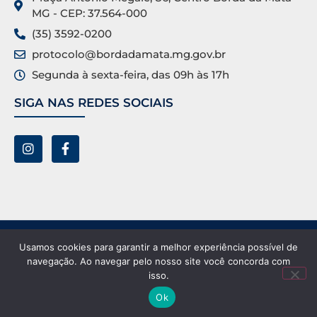
MG - CEP: 37.564-000
(35) 3592-0200
protocolo@bordadamata.mg.gov.br
Segunda à sexta-feira, das 09h às 17h
SIGA NAS REDES SOCIAIS
Prefeitura Municipal de Borda da Mata ©. Todos os
Usamos cookies para garantir a melhor experiência possível de
direitos reservados.
navegação. Ao navegar pelo nosso site você concorda com
isso.
Ok