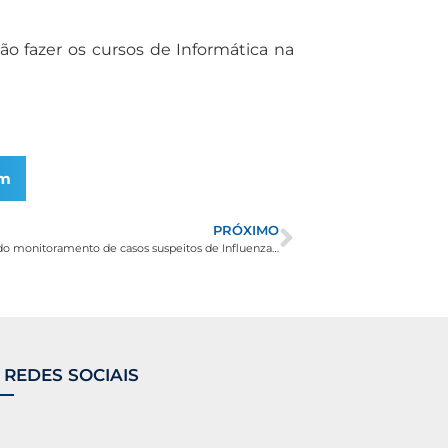
 fazer os cursos de Informática na
am
PRÓXIMO
Vigilância em Saúde de Borda da Mata divulga dados do monitoramento de casos suspeitos de Influenza A no município
 REDES SOCIAIS