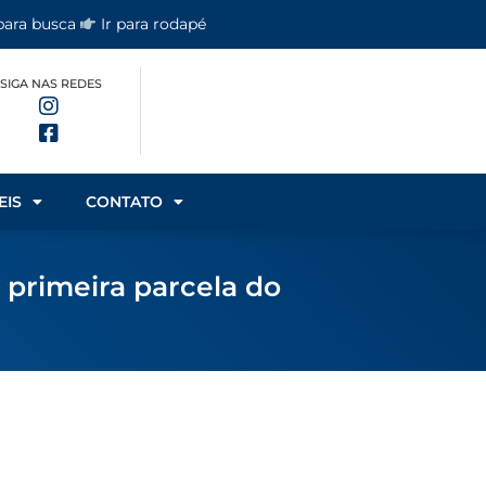
 para busca
Ir para rodapé
SIGA NAS REDES
EIS
CONTATO
 primeira parcela do